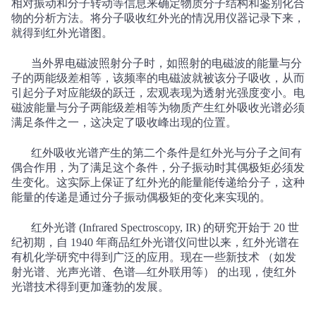
相对振动和分子转动等信息来确定物质分子结构和鉴别化合
物的分析方法。将分子吸收红外光的情况用仪器记录下来，
就得到红外光谱图。
当外界电磁波照射分子时，如照射的电磁波的能量与分
子的两能级差相等，该频率的电磁波就被该分子吸收，从而
引起分子对应能级的跃迁，宏观表现为透射光强度变小。电
磁波能量与分子两能级差相等为物质产生红外吸收光谱必须
满足条件之一，这决定了吸收峰出现的位置。
红外吸收光谱产生的第二个条件是红外光与分子之间有
偶合作用，为了满足这个条件，分子振动时其偶极矩必须发
生变化。这实际上保证了红外光的能量能传递给分子，这种
能量的传递是通过分子振动偶极矩的变化来实现的。
红外光谱
(Infrared Spectroscopy, IR)
的研究开始于
20
世
纪初期，自
1940
年商品红外光谱仪问世以来，红外光谱在
有机化学研究中得到广泛的应用。现在一些新技术
（如发
射光谱、光声光谱、色谱—红外联用等）
的出现，使红外
光谱技术得到更加蓬勃的发展。