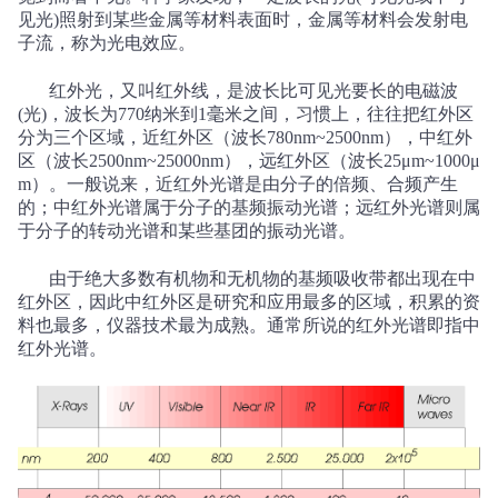
见光
)
照射到某些金属等材料表面时，金属等材料会发射电
子流，称为光电效应。
红外光，又叫红外线，是波长比可见光要长的电磁波
(
光
)
，波长为
770
纳米到
1
毫米之间，习惯上，往往把红外区
分为三个区域，近红外区（波长
780nm~2500nm
），中红外
区（波长
2500nm~25000nm
），远红外区（波长
25
μ
m~1000
μ
m
）。一般说来，近红外光谱是由分子的倍频、合频产生
的；中红外光谱属于分子的基频振动光谱；远红外光谱则属
于分子的转动光谱和某些基团的振动光谱。
由于绝大多数有机物和无机物的基频吸收带都出现在中
红外区，因此中红外区是研究和应用最多的区域，积累的资
料也最多，仪器技术最为成熟。通常所说的红外光谱即指中
红外光谱。