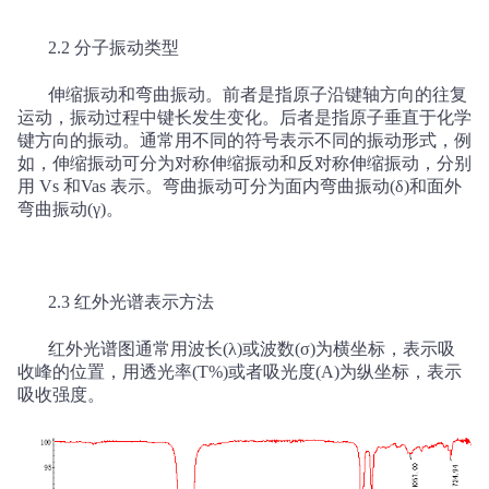
2.2
分子振动类型
伸缩振动和弯曲振动。前者是指原子沿键轴方向的往复
运动，振动过程中键长发生变化。后者是指原子垂直于化学
键方向的振动。通常用不同的符号表示不同的振动形式，例
如，伸缩振动可分为对称伸缩振动和反对称伸缩振动，分别
用
Vs
和
Vas
表示。弯曲振动可分为面内弯曲振动
(
δ
)
和面外
弯曲振动
(
γ
)
。
2.3
红外光谱表示方法
红外光谱图通常用波长
(
λ
)
或波数
(
σ
)
为横坐标，表示吸
收峰的位置，用透光率
(T%)
或者吸光度
(A)
为纵坐标，表示
吸收强度。