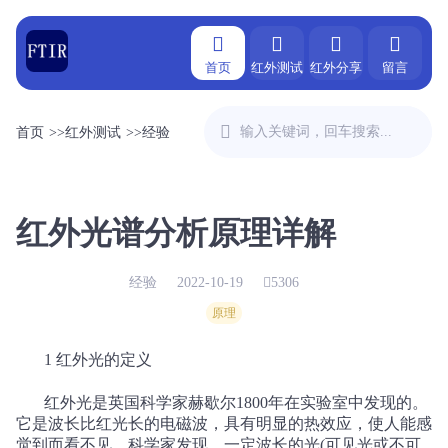
首页
红外测试
红外分享
留言
首页
>>
红外测试
>>
经验
红外光谱分析原理详解
经验
2022-10-19
5306
原理
1 红外光的定义
红外光是英国科学家赫歇尔
1800
年在实验室中发现的。
它是波长比红光长的电磁波，具有明显的热效应，使人能感
觉到而看不见。科学家发现，一定波长的光
(
可见光或不可